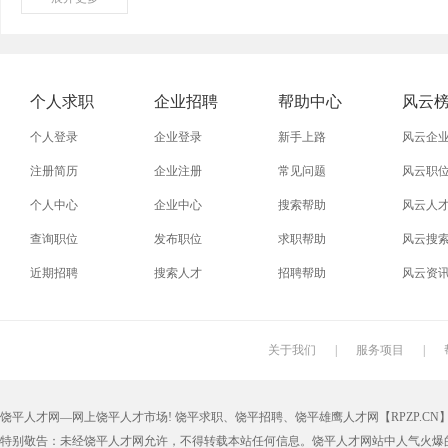
外贸业务员
业务员
设计师
技术员
淘宝美工
淘宝运营
淘宝客服
网店
个人求职
企业招聘
帮助中心
风云
普通工人
清洁工
保洁员
缝纫工
个人登录
企业登录
新手上路
风云企
促销员
导购员
操作工
晒版工
注册简历
企业注册
常见问题
风云职
个人中心
企业中心
搜索帮助
风云人
熨烫工
裁剪工
锣工
装修工
查询职位
发布职位
求职帮助
风云搜
电梯工
水工
机修工
数控车
近期招聘
搜索人才
招聘帮助
风云资
印刷技工
车工
木工
冲床
丝印工
油漆工
喷漆工
锅炉工
关于我们
|
服务项目
|
保姆
钟点工
小时工
家政
饶平人才网—网上饶平人才市场! 饶平求职、饶平招聘、饶平雄鹰人才网【RPZP.CN】版权
仓管员
仓库管理员
线切割
铸造工
特别敬告：未经饶平人才网允许，不得转载本站任何信息。饶平人才网站中人气火爆