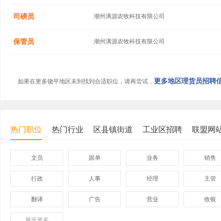
司磅员
潮州漓源农牧科技有限公司
保管员
潮州漓源农牧科技有限公司
更多地区理货员招聘信息
如果在更多饶平地区未到找到合适职位，请再尝试，
热门职位
热门行业
区县镇街道
工业区招聘
联盟网
文员
跟单
业务
销售
行政
人事
经理
主管
翻译
广告
营业
收银
展开
保险
更多
模具
软件
管理