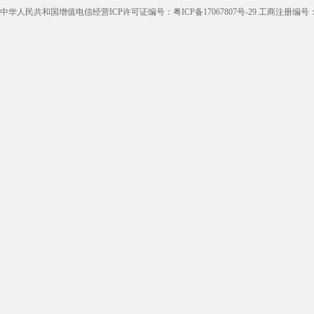
理货员
防损员
模具工
注塑工
中华人民共和国增值电信经营ICP许可证编号：粤ICP备17067807号-29 工商注册编号：4405
邮政快递
EMS快递
京东快递
德邦物
附近找工作
招工启事
本地
找工作包
近期
今日
今天
哪里
煮饭阿姨
家教园
人力资源
五险一
最新最急
30元一小时
300元一天
200元一
零工
普工6000以上工资
普工月薪7000工资
普工5000
长白班八小时双休
急招日结工资的临时工
急招夫妻工
4个小时工
恒晟超市
县德邦招聘
无穷食品
博宇集