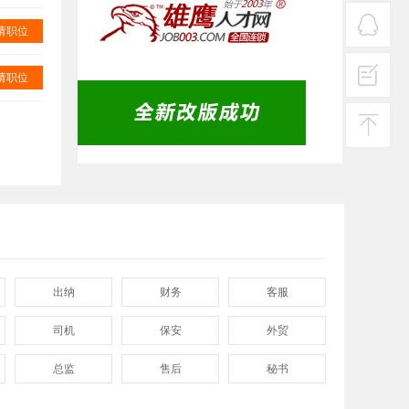
服务
热线
请职位
在线
客服
请职位
投诉
建议
返回
顶部
出纳
财务
客服
司机
保安
外贸
总监
售后
秘书
程序
拓展
电工