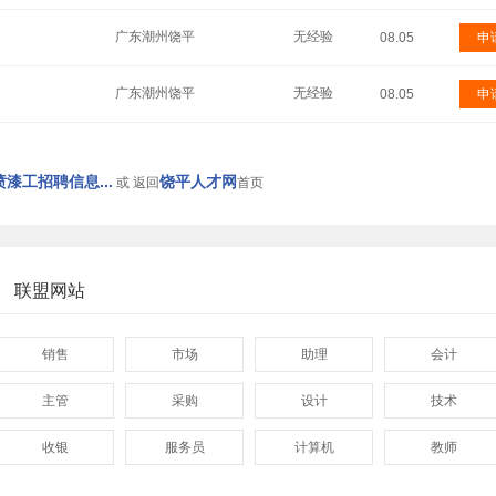
广东潮州饶平
无经验
08.05
申
广东潮州饶平
无经验
08.05
申
漆工招聘信息...
饶平人才网
或 返回
首页
联盟网站
销售
市场
助理
会计
主管
采购
设计
技术
收银
服务员
计算机
教师
管理
顾问
促销
网页