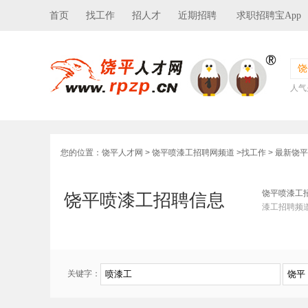
首页
找工作
招人才
近期招聘
求职招聘宝App
饶
人气
您的位置：
饶平人才网
>
饶平喷漆工招聘网频道
>
找工作
> 最新饶
饶平喷漆工
饶平喷漆工招聘信息
漆工招聘频
关键字：