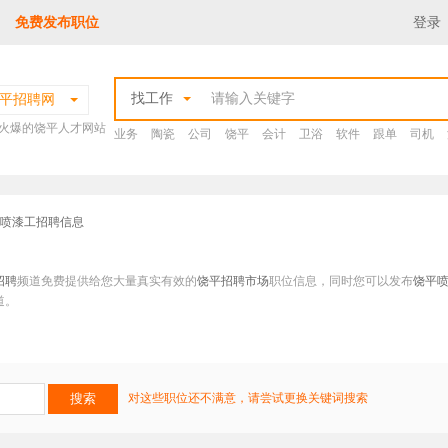
免费发布职位
登录
找工作
平招聘网
火爆的饶平人才网站
业务
陶瓷
公司
饶平
会计
卫浴
软件
跟单
司机
平喷漆工招聘信息
招聘
频道免费提供给您大量真实有效的
饶平招聘市场
职位信息，同时您可以发布
饶平
道。
对这些职位还不满意，请尝试更换关键词搜索