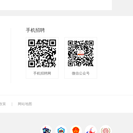
普工
兼职
快递
快递分拣员
装配工
煮饭工
手机招聘
洗碗工
搬运工
厨师
钣金工
学徒工
车位工
镗工
抛光工
空调工
手机招聘网
微信公众号
钻工
铆工
工人
电焊工
生产工
样板工
月嫂
催乳师
育儿嫂
政策
|
网站地图
QC
质检
仓管
电火花师傅
漆工
收货员