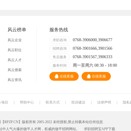
技术员
营业员
暑假工
事业单位
网店
临时工
包装工
冲压工
风云榜单
服务热线
缝纫工
收银员
快递员
送餐员
0768-3906000,3906677
风云企业
求职咨询
0768-3901666,3901566
晒版工
钳工
招聘咨询
叉车工
修理工
风云职位
0768-3901567,3906333
售后服务
风云人才
装修工
铆焊工
车衣工
喷洒工
周一至周六 08:30 - 18:00
服务时间
风云搜索
数控车床
磨工
铣工
领班
在线客服
在线客服
风云资讯
冲床
磨床工
管道工
氩弧焊
锅炉工
制冷工
机电维修工
电器维修工
务项目
|
帮助中心
|
联系方式
|
投诉建议
|
法律声明
|
隐私
家政
质检员
检验员
建筑工人
P.CN】版权所有 2005-2022 未经授权,禁止转载本站任何信息
铸造工
跟车送货员
组长
火花机师傅
站中人气火爆的饶平人才网，权威的
饶平招聘网
站。
求职招聘宝APP
下载