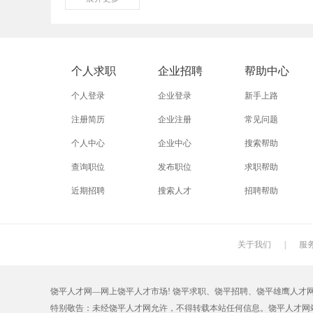
外贸业务员
业务员
设计师
淘宝美工
淘宝运营
淘宝客服
个人求职
企业招聘
帮助中心
普通工人
清洁工
保洁员
个人登录
企业登录
新手上路
促销员
导购员
操作工
注册简历
企业注册
常见问题
个人中心
企业中心
搜索帮助
熨烫工
裁剪工
锣工
查询职位
发布职位
求职帮助
电梯工
水工
机修工
近期招聘
搜索人才
招聘帮助
印刷技工
车工
木工
丝印工
油漆工
喷漆工
关于我们
|
服
保姆
钟点工
小时工
饶平人才网—网上饶平人才市场! 饶平求职、饶平招聘、饶平雄鹰人才网【RPZ
仓管员
仓库管理员
线切割
特别敬告：未经饶平人才网允许，不得转载本站任何信息。饶平人才网