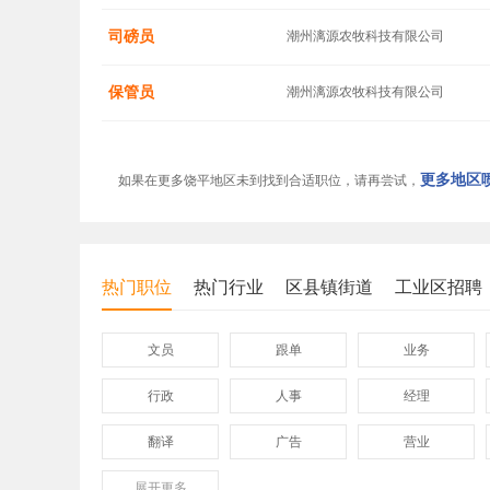
司磅员
潮州漓源农牧科技有限公司
保管员
潮州漓源农牧科技有限公司
更多地区喷
如果在更多饶平地区未到找到合适职位，请再尝试，
热门职位
热门行业
区县镇街道
工业区招聘
文员
跟单
业务
行政
人事
经理
翻译
广告
营业
展开
保险
更多
模具
软件