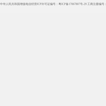
理货员
防损员
模具工
注塑工
中华人民共和国增值电信经营ICP许可证编号：粤ICP备17067807号-29 工商注册编号：4405
邮政快递
EMS快递
京东快递
德邦物
附近找工作
招工启事
本地
找工作包
近期
今日
今天
哪里
煮饭阿姨
家教园
人力资源
五险一
最新最急
30元一小时
300元一天
200元一
零工
普工6000以上工资
普工月薪7000工资
普工5000
长白班八小时双休
急招日结工资的临时工
急招夫妻工
4个小时工
恒晟超市
县德邦招聘
无穷食品
博宇集