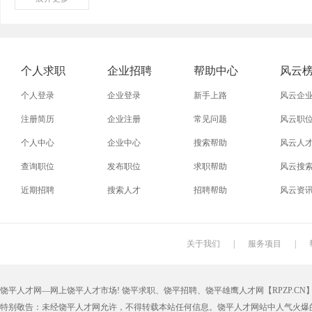
外贸业务员
业务员
设计师
技术员
淘宝美工
淘宝运营
淘宝客服
网店
个人求职
企业招聘
帮助中心
风云
普通工人
清洁工
保洁员
缝纫工
个人登录
企业登录
新手上路
风云企
促销员
导购员
操作工
晒版工
注册简历
企业注册
常见问题
风云职
个人中心
企业中心
搜索帮助
风云人
熨烫工
裁剪工
锣工
装修工
查询职位
发布职位
求职帮助
风云搜
电梯工
水工
机修工
数控车
近期招聘
搜索人才
招聘帮助
风云资
印刷技工
车工
木工
冲床
丝印工
油漆工
喷漆工
锅炉工
关于我们
|
服务项目
|
保姆
钟点工
小时工
家政
饶平人才网—网上饶平人才市场! 饶平求职、饶平招聘、饶平雄鹰人才网【RPZP.CN】版权
仓管员
仓库管理员
线切割
铸造工
特别敬告：未经饶平人才网允许，不得转载本站任何信息。饶平人才网站中人气火爆