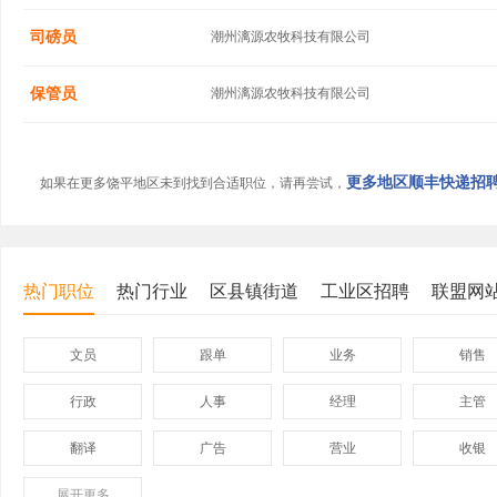
司磅员
潮州漓源农牧科技有限公司
保管员
潮州漓源农牧科技有限公司
更多地区顺丰快递招聘信
如果在更多饶平地区未到找到合适职位，请再尝试，
热门职位
热门行业
区县镇街道
工业区招聘
联盟网
文员
跟单
业务
销售
行政
人事
经理
主管
翻译
广告
营业
收银
展开
保险
更多
模具
软件
管理