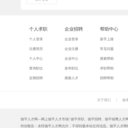
外贸业务员
业务员
设计师
淘宝美工
淘宝运营
淘宝客服
个人求职
企业招聘
帮助中心
普通工人
清洁工
保洁员
个人登录
企业登录
新手上路
促销员
导购员
操作工
注册简历
企业注册
常见问题
个人中心
企业中心
搜索帮助
熨烫工
裁剪工
锣工
查询职位
发布职位
求职帮助
电梯工
水工
机修工
近期招聘
搜索人才
招聘帮助
印刷技工
车工
木工
丝印工
油漆工
喷漆工
关于我们
|
服
保姆
钟点工
小时工
饶平人才网—网上饶平人才市场! 饶平求职、饶平招聘、饶平雄鹰人才网【RPZ
仓管员
仓库管理员
线切割
特别敬告：未经饶平人才网允许，不得转载本站任何信息。饶平人才网