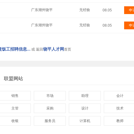
广东潮州饶平
无经验
08.05
申
广东潮州饶平
无经验
08.05
申
饭工招聘信息...
饶平人才网
或 返回
首页
联盟网站
销售
市场
助理
会计
主管
采购
设计
技术
收银
服务员
计算机
教师
管理
顾问
促销
网页