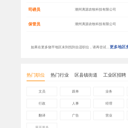
司磅员
潮州漓源农牧科技有限公司
保管员
潮州漓源农牧科技有限公司
更多地区煮
如果在更多饶平地区未到找到合适职位，请再尝试，
热门职位
热门行业
区县镇街道
工业区招聘
文员
跟单
业务
行政
人事
经理
翻译
广告
营业
展开
保险
更多
模具
软件