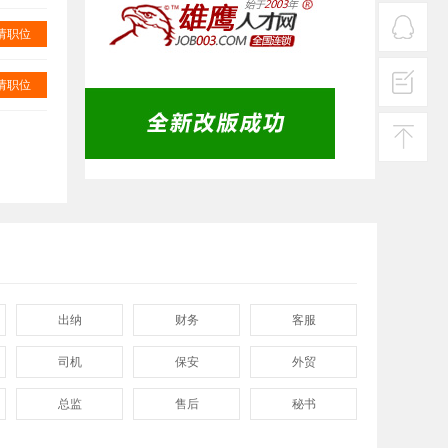
服务
热线
请职位
在线
客服
请职位
投诉
建议
返回
顶部
出纳
财务
客服
司机
保安
外贸
总监
售后
秘书
程序
拓展
电工