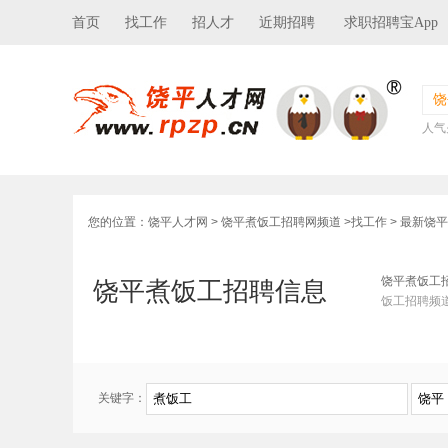
首页
找工作
招人才
近期招聘
求职招聘宝App
饶
人气
您的位置：
饶平人才网
>
饶平煮饭工招聘网频道
>
找工作
> 最新饶
饶平煮饭工
饶平煮饭工招聘信息
饭工招聘频
关键字：