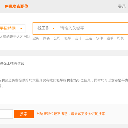
免费发布职位
登录
找工作
平招聘网
火爆的饶平人才网站
业务
陶瓷
公司
饶平
会计
卫浴
软件
跟单
司机
平煮饭工招聘信息
招聘
频道免费提供给您大量真实有效的
饶平招聘市场
职位信息，同时您可以发布
饶平
道。
对这些职位还不满意，请尝试更换关键词搜索