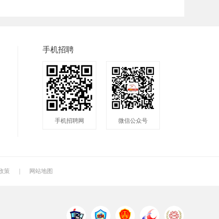
普工
兼职
快递
快递分拣员
装配工
煮饭工
手机招聘
洗碗工
搬运工
厨师
钣金工
学徒工
车位工
镗工
抛光工
空调工
手机招聘网
微信公众号
钻工
铆工
工人
电焊工
生产工
样板工
月嫂
催乳师
育儿嫂
政策
|
网站地图
QC
质检
仓管
电火花师傅
漆工
收货员