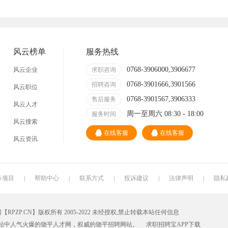
技术员
营业员
暑假工
事业单位
网店
临时工
包装工
冲压工
风云榜单
服务热线
缝纫工
收银员
快递员
送餐员
0768-3906000,3906677
风云企业
求职咨询
0768-3901666,3901566
晒版工
钳工
招聘咨询
叉车工
修理工
风云职位
0768-3901567,3906333
售后服务
风云人才
装修工
铆焊工
车衣工
喷洒工
周一至周六 08:30 - 18:00
服务时间
风云搜索
数控车床
磨工
铣工
领班
在线客服
在线客服
风云资讯
冲床
磨床工
管道工
氩弧焊
锅炉工
制冷工
机电维修工
电器维修工
务项目
|
帮助中心
|
联系方式
|
投诉建议
|
法律声明
|
隐私
家政
质检员
检验员
建筑工人
P.CN】版权所有 2005-2022 未经授权,禁止转载本站任何信息
铸造工
跟车送货员
组长
火花机师傅
站中人气火爆的饶平人才网，权威的
饶平招聘网
站。
求职招聘宝APP
下载