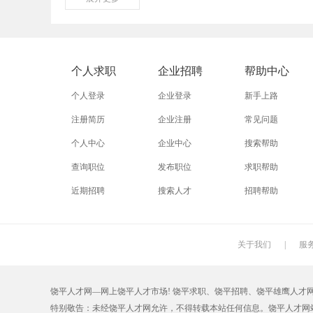
外贸业务员
业务员
设计师
淘宝美工
淘宝运营
淘宝客服
个人求职
企业招聘
帮助中心
普通工人
清洁工
保洁员
个人登录
企业登录
新手上路
促销员
导购员
操作工
注册简历
企业注册
常见问题
个人中心
企业中心
搜索帮助
熨烫工
裁剪工
锣工
查询职位
发布职位
求职帮助
电梯工
水工
机修工
近期招聘
搜索人才
招聘帮助
印刷技工
车工
木工
丝印工
油漆工
喷漆工
关于我们
|
服
保姆
钟点工
小时工
饶平人才网—网上饶平人才市场! 饶平求职、饶平招聘、饶平雄鹰人才网【RPZ
仓管员
仓库管理员
线切割
特别敬告：未经饶平人才网允许，不得转载本站任何信息。饶平人才网