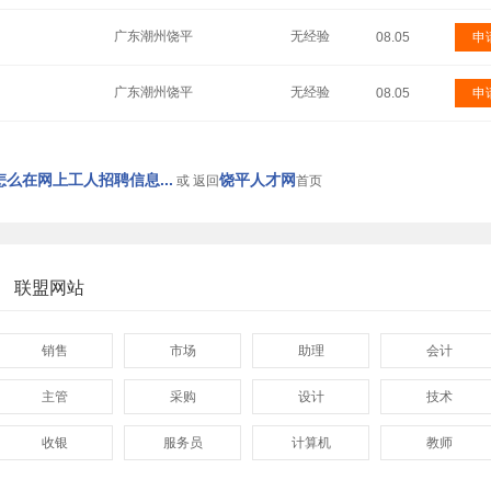
广东潮州饶平
无经验
08.05
申
广东潮州饶平
无经验
08.05
申
么在网上工人招聘信息...
饶平人才网
或 返回
首页
联盟网站
销售
市场
助理
会计
主管
采购
设计
技术
收银
服务员
计算机
教师
管理
顾问
促销
网页