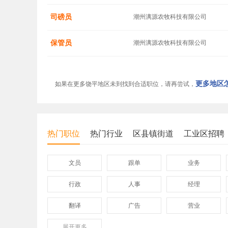
司磅员
潮州漓源农牧科技有限公司
保管员
潮州漓源农牧科技有限公司
更多地区怎
如果在更多饶平地区未到找到合适职位，请再尝试，
热门职位
热门行业
区县镇街道
工业区招聘
文员
跟单
业务
行政
人事
经理
翻译
广告
营业
展开
保险
更多
模具
软件