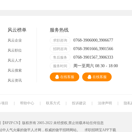
技术员
营业员
暑假工
事业单位
网店
临时工
包装工
冲压工
风云榜单
服务热线
缝纫工
收银员
快递员
送餐员
0768-3906000,3906677
风云企业
求职咨询
0768-3901666,3901566
晒版工
钳工
招聘咨询
叉车工
修理工
风云职位
0768-3901567,3906333
售后服务
风云人才
装修工
铆焊工
车衣工
喷洒工
周一至周六 08:30 - 18:00
服务时间
风云搜索
数控车床
磨工
铣工
领班
在线客服
在线客服
风云资讯
冲床
磨床工
管道工
氩弧焊
锅炉工
制冷工
机电维修工
电器维修工
务项目
|
帮助中心
|
联系方式
|
投诉建议
|
法律声明
|
隐私
家政
质检员
检验员
建筑工人
P.CN】版权所有 2005-2022 未经授权,禁止转载本站任何信息
铸造工
跟车送货员
组长
火花机师傅
站中人气火爆的饶平人才网，权威的
饶平招聘网
站。
求职招聘宝APP
下载