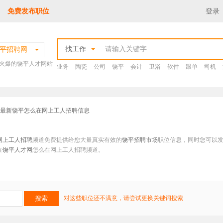
免费发布职位
登录
找工作
平招聘网
火爆的饶平人才网站
业务
陶瓷
公司
饶平
会计
卫浴
软件
跟单
司机
 最新饶平怎么在网上工人招聘信息
网上工人招聘
频道免费提供给您大量真实有效的
饶平招聘市场
职位信息，同时您可以
在
饶平人才网
怎么在网上工人招聘频道。
对这些职位还不满意，请尝试更换关键词搜索