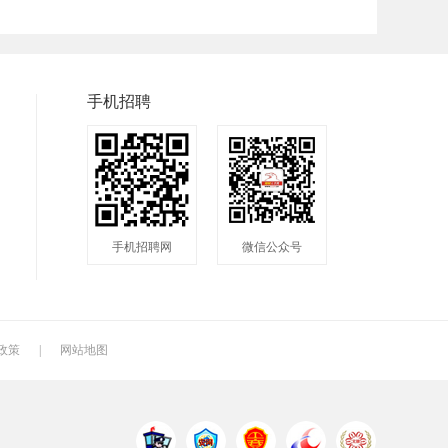
普工
兼职
快递
快递分拣员
装配工
煮饭工
手机招聘
洗碗工
搬运工
厨师
钣金工
学徒工
车位工
镗工
抛光工
空调工
手机招聘网
微信公众号
钻工
铆工
工人
电焊工
生产工
样板工
月嫂
催乳师
育儿嫂
政策
|
网站地图
QC
质检
仓管
电火花师傅
漆工
收货员