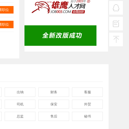
服务
热线
请职位
在线
客服
请职位
投诉
建议
返回
顶部
出纳
财务
客服
司机
保安
外贸
总监
售后
秘书
程序
拓展
电工