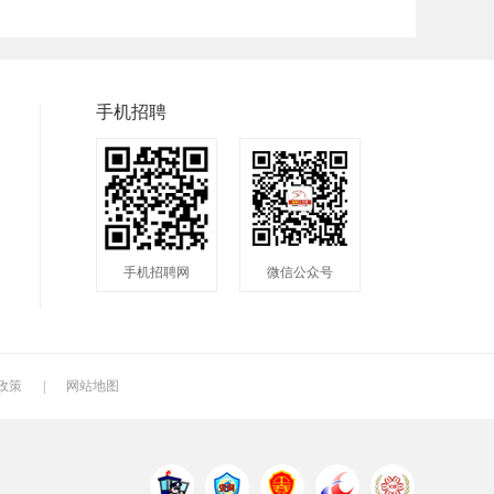
普工
兼职
快递
快递分拣员
装配工
煮饭工
手机招聘
洗碗工
搬运工
厨师
钣金工
学徒工
车位工
镗工
抛光工
空调工
手机招聘网
微信公众号
钻工
铆工
工人
电焊工
生产工
样板工
月嫂
催乳师
育儿嫂
政策
|
网站地图
QC
质检
仓管
电火花师傅
漆工
收货员