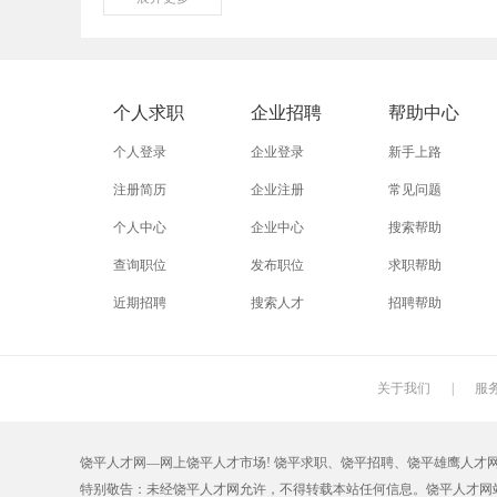
外贸业务员
业务员
设计师
淘宝美工
淘宝运营
淘宝客服
个人求职
企业招聘
帮助中心
普通工人
清洁工
保洁员
个人登录
企业登录
新手上路
促销员
导购员
操作工
注册简历
企业注册
常见问题
个人中心
企业中心
搜索帮助
熨烫工
裁剪工
锣工
查询职位
发布职位
求职帮助
电梯工
水工
机修工
近期招聘
搜索人才
招聘帮助
印刷技工
车工
木工
丝印工
油漆工
喷漆工
关于我们
|
服
保姆
钟点工
小时工
饶平人才网—网上饶平人才市场! 饶平求职、饶平招聘、饶平雄鹰人才网【RPZ
仓管员
仓库管理员
线切割
特别敬告：未经饶平人才网允许，不得转载本站任何信息。饶平人才网