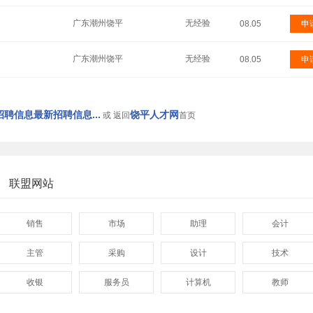
广东潮州饶平
无经验
08.05
申
广东潮州饶平
无经验
08.05
申
聘信息最新招聘信息...
饶平人才网
或 返回
首页
联盟网站
销售
市场
助理
会计
主管
采购
设计
技术
收银
服务员
计算机
教师
管理
顾问
促销
网页