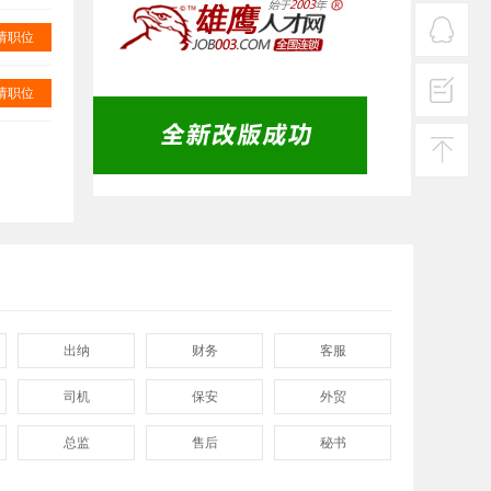
服务
热线
请职位
在线
客服
请职位
投诉
建议
返回
顶部
出纳
财务
客服
司机
保安
外贸
总监
售后
秘书
程序
拓展
电工