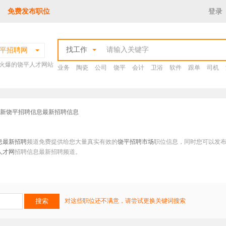
免费发布职位
登录
找工作
平招聘网
火爆的饶平人才网站
业务
陶瓷
公司
饶平
会计
卫浴
软件
跟单
司机
最新饶平招聘信息最新招聘信息
息最新招聘
频道免费提供给您大量真实有效的
饶平招聘市场
职位信息，同时您可以发
人才网
招聘信息最新招聘频道。
对这些职位还不满意，请尝试更换关键词搜索