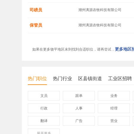
司磅员
潮州漓源农牧科技有限公司
保管员
潮州漓源农牧科技有限公司
更多地区招
如果在更多饶平地区未到找到合适职位，请再尝试，
热门职位
热门行业
区县镇街道
工业区招聘
文员
跟单
业务
行政
人事
经理
翻译
广告
营业
展开
保险
更多
模具
软件