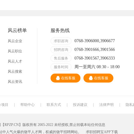
技术员
营业员
暑假工
事业单位
网店
临时工
包装工
冲压工
风云榜单
服务热线
缝纫工
收银员
快递员
送餐员
0768-3906000,3906677
风云企业
求职咨询
0768-3901666,3901566
晒版工
钳工
招聘咨询
叉车工
修理工
风云职位
0768-3901567,3906333
售后服务
风云人才
装修工
铆焊工
车衣工
喷洒工
周一至周六 08:30 - 18:00
服务时间
风云搜索
数控车床
磨工
铣工
领班
在线客服
在线客服
风云资讯
冲床
磨床工
管道工
氩弧焊
锅炉工
制冷工
机电维修工
电器维修工
务项目
|
帮助中心
|
联系方式
|
投诉建议
|
法律声明
|
隐私
家政
质检员
检验员
建筑工人
P.CN】版权所有 2005-2022 未经授权,禁止转载本站任何信息
铸造工
跟车送货员
组长
火花机师傅
站中人气火爆的饶平人才网，权威的
饶平招聘网
站。
求职招聘宝APP
下载