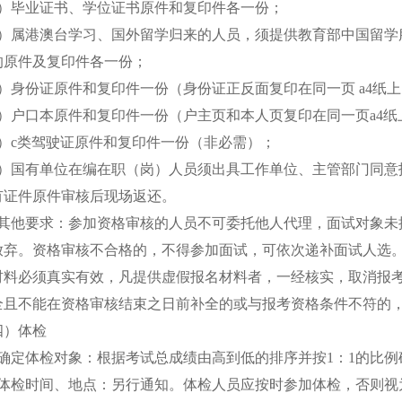
3）毕业证书、学位证书原件和复印件各一份；
4）属港澳台学习、国外留学归来的人员，须提供教育部中国留学
的原件及复印件各一份；
5）身份证原件和复印件一份（身份证正反面复印在同一页 a4纸
6）户口本原件和复印件一份（户主页和本人页复印在同一页a4纸
7）c类驾驶证原件和复印件一份（非必需）；
8）国有单位在编在职（岗）人员须出具工作单位、主管部门同意
有证件原件审核后现场返还。
、其他要求：参加资格审核的人员不可委托他人代理，面试对象未
放弃。资格审核不合格的，不得参加面试，可依次递补面试人选
材料必须真实有效，凡提供虚假报名材料者，一经核实，取消报
全且不能在资格审核结束之日前补全的或与报考资格条件不符的
四）体检
、确定体检对象：根据考试总成绩由高到低的排序并按1：1的比例
、体检时间、地点：另行通知。体检人员应按时参加体检，否则视