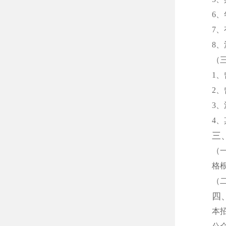
6、
7
8
（
1
2
3
4
三
（
格
（
四
本