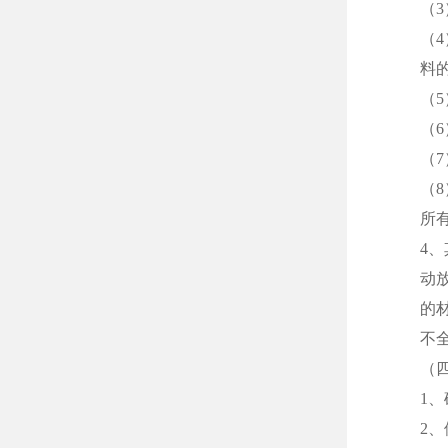
（
（
料
（
（
（
（
所
4
动
的
不
（
1
2