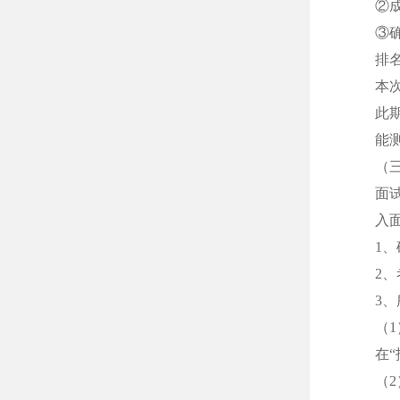
②
③
排
本
此
能
（
面
入
1
2
3
（
在
（