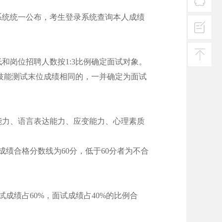
热线
系统统一公布，考生登录系统查询本人成绩
在线
客服
投诉
建议
和岗位招聘人数按1:3比例确定面试对象。
返回
。技能测试末位成绩相同的，一并确定为面试
顶部
能力、语言表达能力、应变能力、心理素质
成绩合格分数线为60分，低于60分者为不合
成绩占60%，面试成绩占40%的比例合