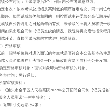
成绩公布时间：面试结束后3个工作日内公布考试总成绩。
确定名次：依照考试总成绩从高到低的顺序确定名次。同一岗位
名顺序。如面试成绩仍然相同的，则按面试主评委给分高低顺序
次成绩自公告聘用之日起两年内有效，未录取的应聘人员将统一
期间如果出现合同制书记员空缺的情况，我院将再次启动招录程
测试环节、直接面试考核的方式进行招录筛选。
三）资格审核
试前，招聘单位将对进入面试的考生就是否符合本公告基本条件
面试人员名单将在汕头市金平区人民政府官网面向社会公开发布
、确定资格审核对象：面试对象即为资格审核的对象。
、考察时间：另行通知。
、所需审核资料：
1）《汕头市金平区人民检察院2022年公开招聘合同制书记员报
“报名人员承诺”一栏中签名）；
2）近期1寸免冠彩照4张；