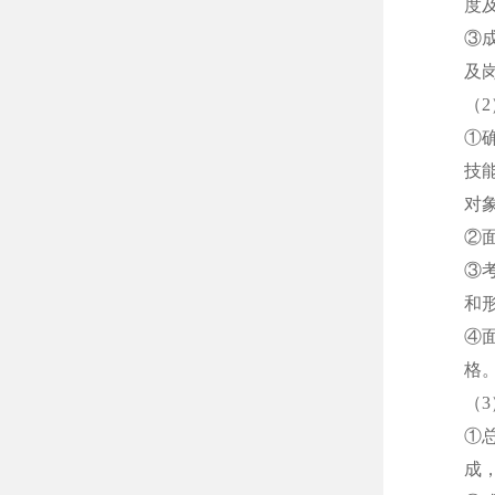
度
③
及
（
①
技
对
②
③
和
④
格
（
①
成