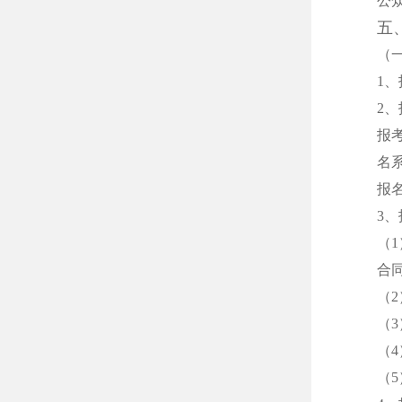
公
五
（
1、
2
报
名
报名系
3
（
合
（
（
（
（