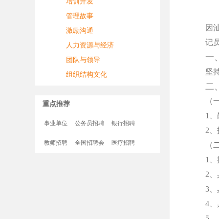
培训开发
管理故事
因
激励沟通
记
人力资源与经济
一
团队与领导
坚
组织结构文化
二
（
重点推荐
1
事业单位
公务员招聘
银行招聘
2、
教师招聘
全国招聘会
医疗招聘
（
1
2
3
4
5