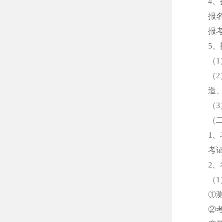
4
报
报
5
（
（
造
（
（
1
考
2
（
①
②