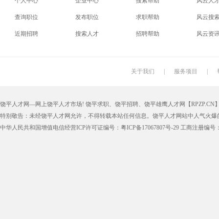
个人中心
企业中心
搜索帮助
风云人
查询职位
发布职位
求职帮助
风云搜
近期招聘
搜索人才
招聘帮助
风云资
关于我们
|
服务项目
|
饶平人才网—网上饶平人才市场! 饶平求职、饶平招聘、饶平雄鹰人才网【RPZP.CN】版权
特别敬告：未经饶平人才网允许，不得转载本站任何信息。饶平人才网站中人气火爆
中华人民共和国增值电信经营ICP许可证编号：粤ICP备17067807号-29 工商注册编号：4405