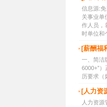
信息源:免
关事业单
作人员，
时单位和个
[薪酬福
一、简洁
6000+
历要求（如
[人力资
人力资源